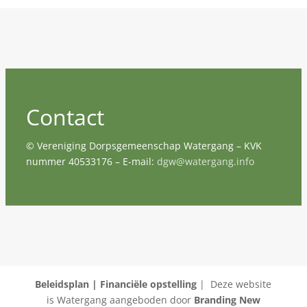
Contact
© Vereniging Dorpsgemeenschap Watergang – KVK
nummer 40533176 – E-mail:
dgw@watergang.info
Beleidsplan |
Financiële opstelling
| Deze website
is Watergang aangeboden door
Branding New